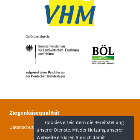
Ziegenkäsequalität
Cookies erleichtern die Bereitstellung
Datenschutz
|
Impressum
|
Kontakt
unserer Dienste. Mit der Nutzung unserer
Webseite erklären Sie sich damit