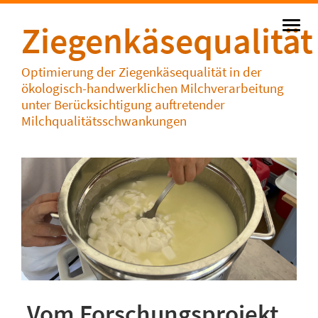
Ziegenkäsequalität
Optimierung der Ziegenkäsequalität in der
ökologisch-handwerklichen Milchverarbeitung
unter Berücksichtigung auftretender
Milchqualitätsschwankungen
Vom Forschungsprojekt